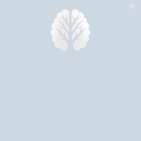
nyitólap
cikkek
biologika animália
tréningek
konzultáció
rólam
kapcsolat