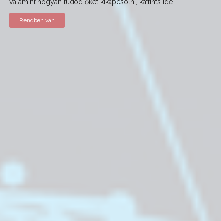
valamint hogyan tudod őket kikapcsolni, kattints
ide.
Rendben van