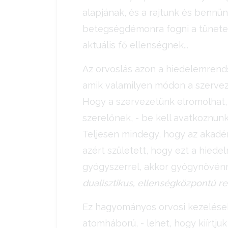
alapjának, és a rajtunk és bennü
betegségdémonra fogni a tüneteke
aktuális fő ellenségnek...
Az orvoslás azon a hiedelemrends
amik valamilyen módon a szervez
Hogy a szervezetünk elromolhat,
szerelőnek, - be kell avatkoznu
Teljesen mindegy, hogy az akadém
azért született, hogy ezt a hiede
gyógyszerrel, akkor gyógynövénn
dualisztikus, ellenségközpontú re
Ez hagyományos orvosi kezelések
atomháború, - lehet, hogy kiírtjuk