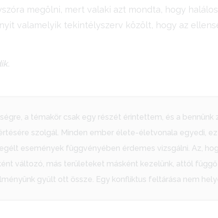
óra megölni, mert valaki azt mondta, hogy halálos e
yit valamelyik tekintélyszerv közölt, hogy az ellens
ik.
sségre, a témakör csak egy részét érintettem, és a bennünk z
értésére szolgál. Minden ember élete-életvonala egyedi, ezé
egélt események függvényében érdemes vizsgálni. Az, hogy
ként változó, más területeket másként kezelünk, attól függ
lményünk gyűlt ott össze. Egy konfliktus feltárása nem helyett