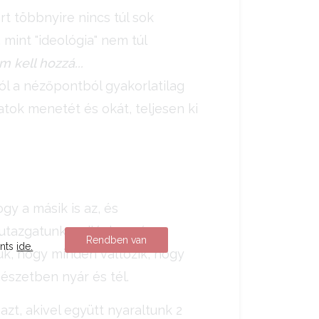
t többnyire nincs túl sok
mint "ideológia" nem túl
m kell hozzá...
l a nézőpontból gyakorlatilag
tok menetét és okát, teljesen ki
gy a másik is az, és
utazgatunk a világban, és
Rendben van
ints
ide.
k, hogy minden változik, hogy
észetben nyár és tél.
zt, akivel együtt nyaraltunk 2