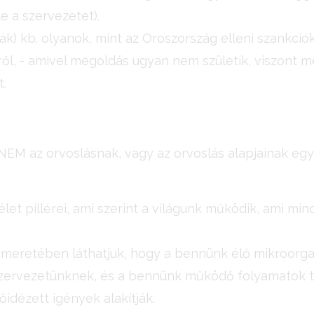
e a szervezetet).
ák) kb. olyanok, mint az Oroszország elleni szankció
tről, - amivel megoldás ugyan nem születik, viszont
.
M az orvoslásnak, vagy az orvoslás alapjainak egy 
let pillérei, ami szerint a világunk működik, ami m
ismeretében láthatjuk, hogy a bennünk élő mikroorg
szervezetünknek, és a bennünk működő folyamatok t
őidézett igények alakítják.