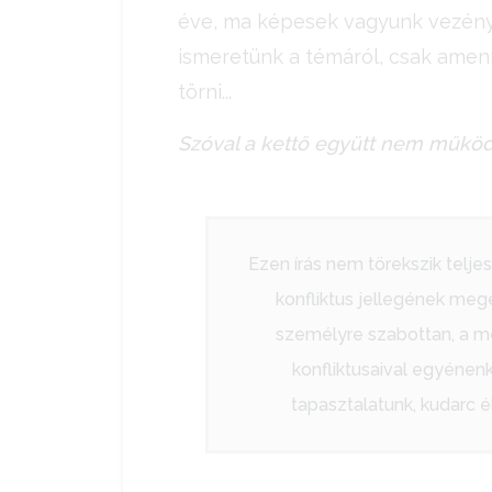
éve, ma képesek vagyunk vezénysz
ismeretünk a témáról, csak amenn
törni...
Szóval a kettő együtt nem működ
Ezen írás nem törekszik telje
konfliktus jellegének meg
személyre szabottan, a m
konfliktusaival egyénen
tapasztalatunk, kudarc é