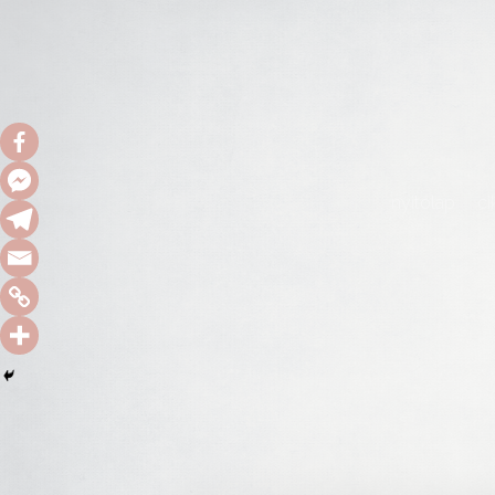
nyitólap
ci