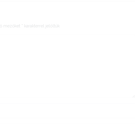
ző mezőket
*
karakterrel jelöltük