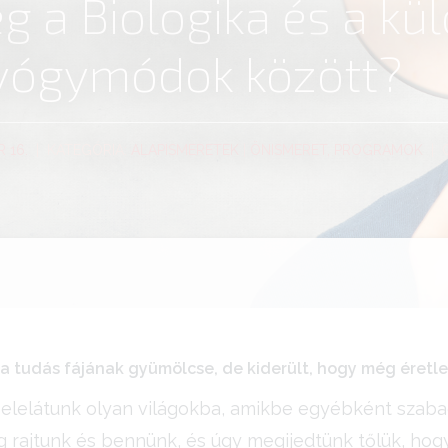
g a Biologika és a k
 gyógymódok között?
 16.
| KATEGÓRIA:
ALAPISMERETEK
|
ÖNISMERET, PROGRAMOK
| 
tt a tudás fájának gyümölcse, de kiderült, hogy még éretl
belelátunk olyan világokba, amikbe egyébként szaba
zsög rajtunk és bennünk, és úgy megijedtünk tőlük, h