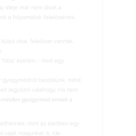
gy ideje már nem divat a
unk a folyamatok felelősének,
ülső okai, felelősei vannak,
.
hiba" esetén, - mint egy
ív gyógymódról beszélünk, mind
nket legyőzni valahogy. Ha nem
e
minden gyógymód ennek a
edhetnek, mint az életben egy
l saját magunkat is, (de