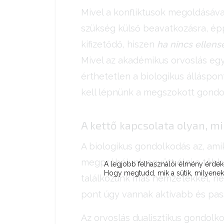
Mivel a konfliktusok megoldásáva
szükség külső beavatkozásra, épp
kifizetődő, hiszen
ha nincs ellensé
Mivel az akadémikus orvoslás eg
érthetetlen a biologikus álláspo
kell lépnünk a megszokott gond
A kettő kapcsolata olyan, mi
A biologikus gondolkodás az, amik
megpróbálunk együtt élni a többi
A legjobb felhasználói élmény érd
Hogy megtudd, mik a sütik, milyeneke
találkozunk más nemzetekkel, ne
pont úgy vannak aktívabb és pas
Az orvoslás dualisztikus gondolko