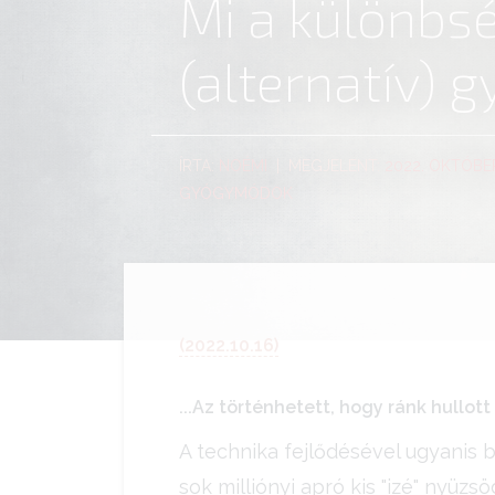
Mi a különbsé
(alternatív)
ÍRTA:
NOÉMI
| MEGJELENT:
2022. OKTÓBER
GYÓGYMÓDOK
(2022.10.16)
...Az történhetett, hogy ránk hullo
A technika fejlődésével ugyanis 
sok milliónyi apró kis "izé" nyü