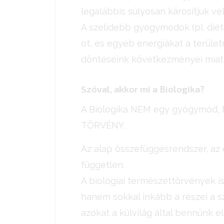
legalábbis súlyosan károsítjuk vel
A szelídebb gyógymódok (pl. diét
ot, és egyéb energiákat a terüle
döntéseink következményei miatt
Szóval, akkor mi a Biologika?
A Biologika NEM egy gyógymód, NE
TÖRVÉNY.
Az alap összefüggésrendszer, az é
független.
A biológiai természettörvények 
hanem sokkal inkább a részei a 
azokat a külvilág által bennünk el