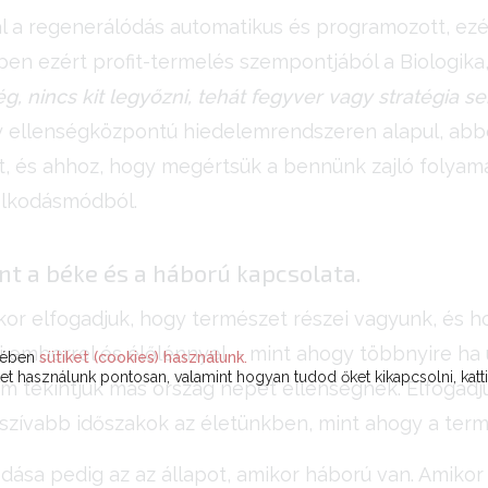
l a regenerálódás automatikus és programozott, ezér
en ezért profit-termelés szempontjából a Biologika, 
g, nincs kit legyőzni, tehát fegyver vagy stratégia se
y ellenségközpontú hiedelemrendszeren alapul, abbó
nt, és ahhoz, hogy megértsük a bennünk zajló folyama
olkodásmódból.
nt a béke és a háború kapcsolata.
or elfogadjuk, hogy természet részei vagyunk, és ho
 emberrel és élőlénnyel, - mint ahogy többnyire ha 
ekében
sütiket (cookies) használunk.
t használunk pontosan, valamint hogyan tudod őket kikapcsolni, katt
m tekintjük más ország népét ellenségnek. Elfogadju
szívabb időszakok az életünkben, mint ahogy a term
dása pedig az az állapot, amikor háború van. Amikor a