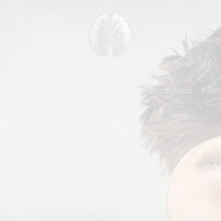
kkek
biologika animália
tréningek
konzultáció
róla