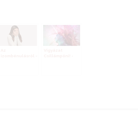
Az
Vigyázat
izombénulásról -
Csillámpóni! -
esettörténet
túlzások,
elzárkózások,
pozitív
gondolkodás