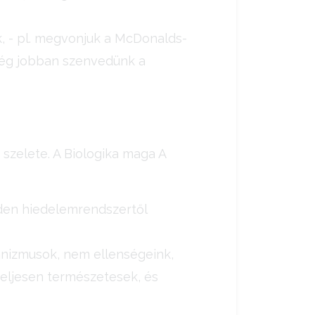
k, - pl. megvonjuk a McDonalds-
 még jobban szenvedünk a
szelete. A Biologika maga A
inden hiedelemrendszertől
anizmusok, nem ellenségeink,
eljesen természetesek, és