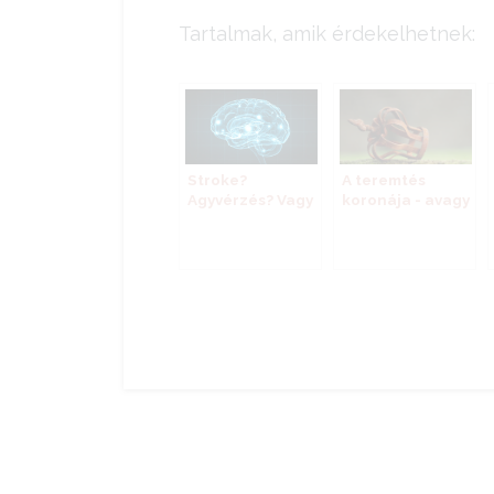
Tartalmak, amik érdekelhetnek:
Stroke?
A teremtés
Agyvérzés? Vagy
koronája - avagy
bénulás?
a "média vírus"
fénykora