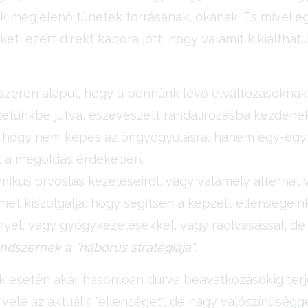
nk megjelenő tünetek forrásának, okának. És mivel e
t, ezért direkt kapóra jött, hogy valamit kikiálthat
zeren alapul, hogy a bennünk lévő elváltozásoknak k
etünkbe jutva, eszeveszett randalírozásba kezdenek
 hogy nem képes az öngyógyulásra, hanem egy-egy "
nk a megoldás érdekében.
ikus orvoslás kezeléseiről, vagy valamely alternat
lmet kiszolgálja, hogy segítsen a képzelt ellenségei
yel, vagy gyógykezelésekkel, vagy ráolvasással, d
ndszernek a "háborús stratégiája".
 esetén akár hasonlóan durva beavatkozásokig terj
 vele az aktuális "ellenséget", de nagy valószínűségge