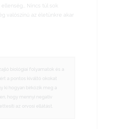
llenség... Nincs túl sok
ég valószínű az életünkre akar
ajló biológiai folyamatok és a
rt a pontos kiváltó okokat
 ki hogyan birkózik meg a
ően, hogy mennyi negatív
esíti az orvosi ellátást.