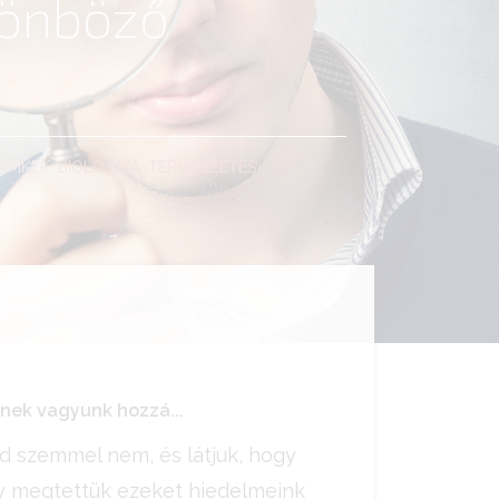
ülönböző
CÍMKÉK:
BIOLOGIKA
,
TERMÉSZETES
enek vagyunk hozzá...
d szemmel nem, és látjuk, hogy
ogy megtettük ezeket hiedelmeink