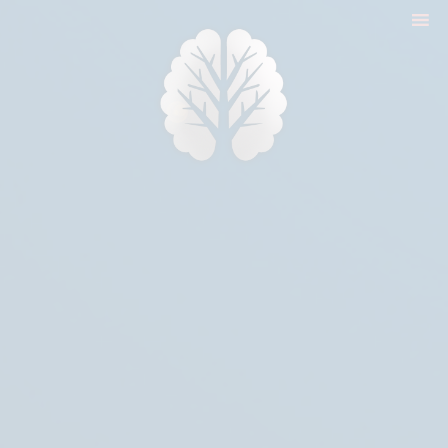
nyitólap
cikkek
biologika animália
tréningek
konzultáció
rólam
kapcsolat