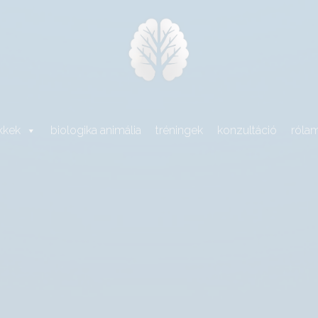
kkek
biologika animália
tréningek
konzultáció
róla