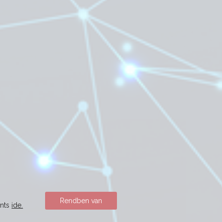
Rendben van
ints
ide.