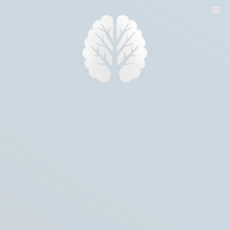
nyitólap
cikkek
biologika animália
tréningek
konzultáció
rólam
kapcsolat