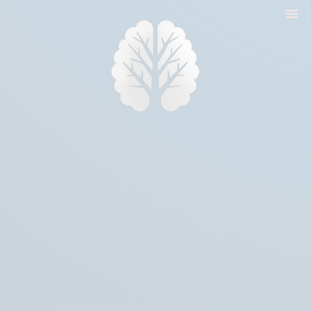
nyitólap
cikkek
biologika animália
tréningek
konzultáció
rólam
kapcsolat