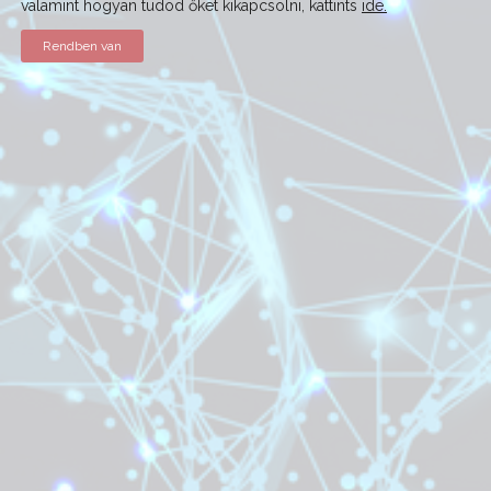
valamint hogyan tudod őket kikapcsolni, kattints
ide.
Rendben van