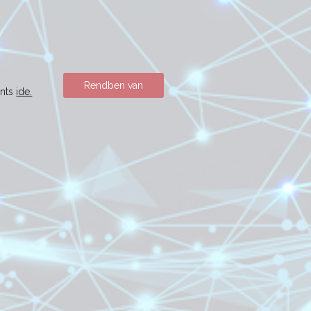
Rendben van
ints
ide.