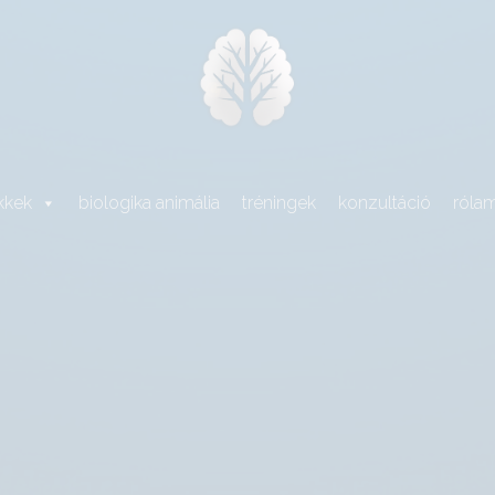
kkek
biologika animália
tréningek
konzultáció
róla