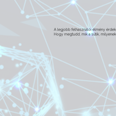
A legjobb felhasználói élmény érd
Hogy megtudd, mik a sütik, milyeneke