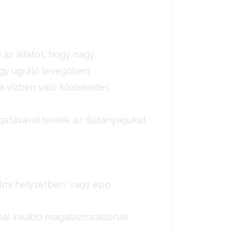
 az állatot, hogy nagy
egy ugráló levegőben
 a vízben való közlekedés
tásával terelik az illatanyagukat
ralmi helyzetben, vagy épp
annál inkább magabiztosabbnak