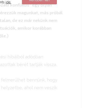
Rendben van
ints
ide.
zási konflikus" egy olyan
n érezzük magunkat, más próbál
gtalan, de ez már nekünk nem
ituációk, amikor korábban
őle.)
ési hibáiból adódóan
zottak bérét tartják vissza.
, felmerülhet bennünk, hogy
 helyzetbe, ahol nem veszik