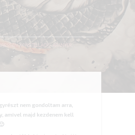
GRESSZÍV KONSTELLÁCIÓ
,
ARANYÉR
,
egyrészt nem gondoltam arra,
ny, amivel majd kezdenem kell