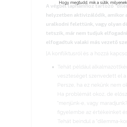
Hogy megtudd, mik a sütik, milyeneke
A végbél laphámhoz tartozó "dile
helyzetben aktivizálódik, amikor
uralkodni felettünk, vagy olyan d
tetszik, már nem tudjuk elfogadni
elfogadtuk valaki más vezető sze
[A konfliktusról és a hozzá kapc
Tehát például alkalmazottké
veszteséget szenvedett el a 
Persze, ha ez nekünk nem o
Ha problémát okoz, de elősz
"menjünk-e, vagy maradjunk?"
figyelembe az értékeinket é
Tehát beindul a "dilemma-konf