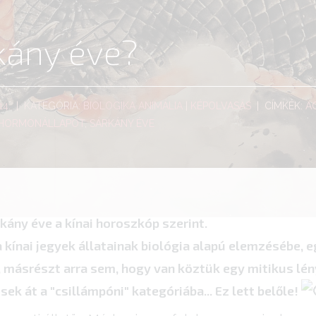
kány éve?
14.
| KATEGÓRIA:
BIOLOGIKA ANIMÁLIA
|
KÉPOLVASÁS
| CÍMKÉK:
A
 HORMONÁLLAPOT
,
SÁRKÁNY ÉVE
kány éve a kínai horoszkóp szerint.
kínai jegyek állatainak biológia alapú elemzésébe, 
, másrészt arra sem, hogy van köztük egy mitikus lé
sek át a "csillámpóni" kategóriába... Ez lett belőle!