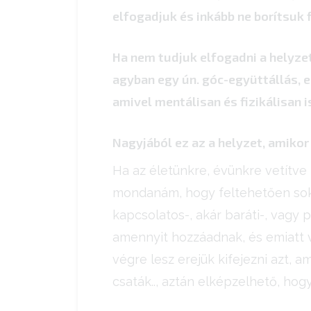
elfogadjuk és inkább ne borítsuk 
Ha nem tudjuk elfogadni a helyzet
agyban egy ún. góc-együttállás, e
amivel mentálisan és fizikálisan 
Nagyjából ez az a helyzet, amikor
Ha az életünkre, évünkre vetítve
mondanám, hogy feltehetően sok
kapcsolatos-, akár baráti-, vagy
amennyit hozzáadnak, és emiatt 
végre lesz erejük kifejezni azt, a
csaták.., aztán elképzelhető, hogy h