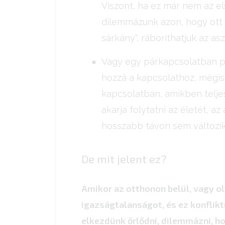
Viszont, ha ez már nem az el
dilemmázunk azon, hogy ott h
sárkány", ráboríthatjuk az as
Vagy egy párkapcsolatban pél
hozzá a kapcsolathoz, mégis
kapcsolatban, amikben teljes
akarja folytatni az életét, 
hosszabb távon sem változik
De mit jelent ez?
Amikor az otthonon belül, vagy o
igazságtalanságot, és ez konflik
elkezdünk őrlődni, dilemmázni, h