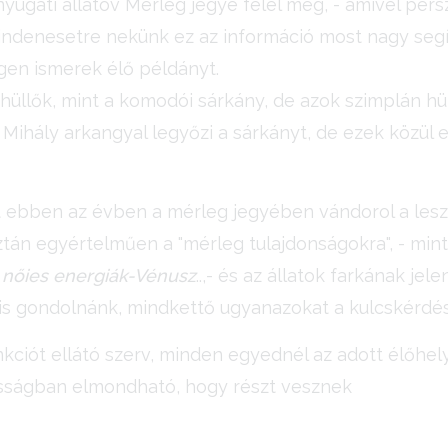
nyugati állatöv Mérleg jegye felel meg, - amivel pers
ndenesetre nekünk ez az információ most nagy segí
gen ismerek élő példányt.
üllők, mint a komodói sárkány, de azok szimplán hül
y Mihály arkangyal legyőzi a sárkányt, de ezek közü
t ebben az évben a mérleg jegyében vándorol a les
tán egyértelműen a "mérleg tulajdonságokra", - mint
 nőies energiák-Vénusz
..,- és az állatok farkának jel
s gondolnánk, mindkettő ugyanazokat a kulcskérdése
unkciót ellátó szerv, minden egyednél az adott élőh
nosságban elmondható, hogy részt vesznek