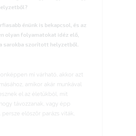
helyzetből?
rfiasabb énünk is bekapcsol, és az
en olyan folyamatokat idéz elő,
a sarokba szorított helyzetből.
jdonképpen mi várható, akkor azt
másához, amikor akár munkával
sznek el az életükből, mit
 hogy távozzanak, vagy épp
. persze először parázs viták,