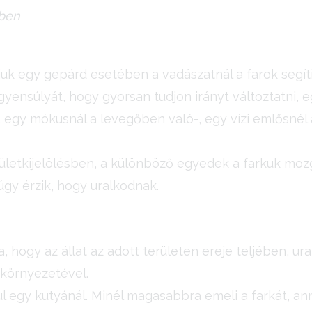
sben
uk egy gepárd esetében a vadászatnál a farok segíti
yensúlyát, hogy gyorsan tudjon irányt változtatni, 
. egy mókusnál a levegőben való-, egy vízi emlősnél
ületkijelölésben, a különböző egyedek a farkuk mozga
úgy érzik, hogy uralkodnak.
a, hogy az állat az adott területen ereje teljében, u
 környezetével.
ul egy kutyánál. Minél magasabbra emeli a farkát, 