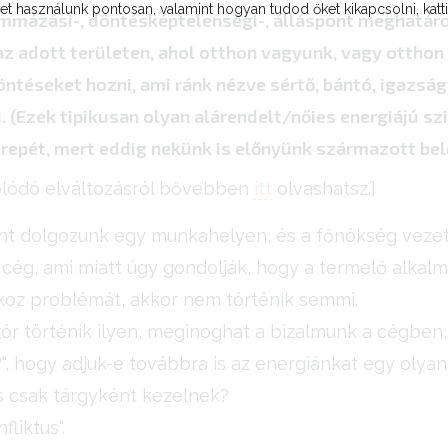
t használunk pontosan, valamint hogyan tudod őket kikapcsolni, katt
mmázási-, döntésképtelenségi-, álláspont meghatáro
 az adott területen, ahol otthon vagyunk, vagy ottho
öntéseket hozni, ami ránk nézve sértő, bántó, igazsá
. (Ezek tipikusan olyan alárendelt/nőies energiájú sz
repét, mert eddig nekünk is előnyünk származott bel
solódó elváltozásról bővebben
itt
olvashatsz.]
nt dolgozunk egy munkahelyen, és a főnökség vezet
cég, ami miatt úgy gondolják, hogy a termelő alkalma
koz problémát, akkor nem történik semmi.
ör történik ilyen, meginoghat a bizalmunk a cégben
, hogy adjuk-e továbbra is az energiánkat egy olyan
s csak tárgyként kezelnek?
liktus".