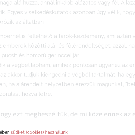
aga alá húzza, annál inkább alázatos vagy fél. A laza
k. Egyes viselkedéskutatók azonban úgy vélik, hogy 
krözik az állatban.
bernél is fellelhető a farok-kezdemény, ami aztán v
az emberek közötti alá- és fölérendeltséget, azzal, h
 pucsít és homorú gerinccel jár.
ik a végbél laphám, amihez pontosan ugyanez az érz
azaz akkor tudjuk kiengedni a végbél tartalmát, ha e
n, ha alárendelt helyzetben érezzük magunkat, "beh
szorulást hozva létre.
 hogy ezt megbeszéltük, de mi köze ennek az
ekében
sütiket (cookies) használunk.