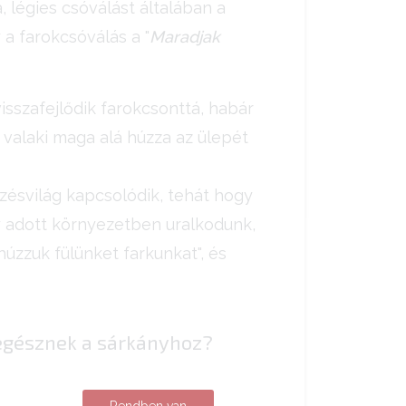
, légies csóválást általában a
a farokcsóválás a "
Maradjak
isszafejlődik farokcsonttá, habár
a valaki maga alá húzza az ülepét
ésvilág kapcsolódik, tehát hogy
gy adott környezetben uralkodunk,
úzzuk fülünket farkunkat", és
 egésznek a sárkányhoz?