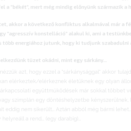
fel a "békét", mert még mindig előnyünk származik a 
et, akkor a következő konfliktus alkalmával már a fé
gy "agresszív konstelláció" alakul ki, ami a testünkb
is több energiához jutunk, hogy ki tudjunk szabadulni 
 elkezdünk tüzet okádni, mint egy sárkány...
 nézzük azt, hogy ezzel a "sárkánysággal" akkor tula
an elérkeztek/elérkeznek életüknek egy olyan állo
 párkapcsolati együttműködések már sokkal többet ve
vagy szimplán egy döntéshelyzetbe kényszerülnek,
mit eddig nem sikerült... Aztán abból még bármi lehet..
elyreáll a rend... (egy darabig)...