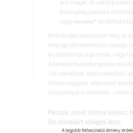
érzi magát, és minél jobban m
boldogság jeleként értelmezi
vagy menjek?
" konfliktust tü
Embrionális állapotban még az em
még így láthatatlanul is mutatja 
és domborítja a gerincét, vagy ha
A farokkal összehangoltan működ
"ott székelünk, ahol székelünk", 
otthon vagyunk, ellenkező esetbe
visszatartjuk a székletet, - ezzel 
Persze, most biztos örülsz,
De mindjárt világos lesz.
A legjobb felhasználói élmény érd