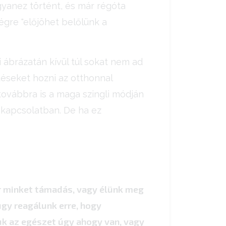
gyanez történt, és már régóta
égre "előjöhet belőlünk a
i ábrázatán kívül túl sokat nem ad
éseket hozni az otthonnal
továbbra is a maga szingli módján
l kapcsolatban. De ha ez
ér minket támadás, vagy élünk meg
úgy reagálunk erre, hogy
uk az egészet úgy ahogy van, vagy