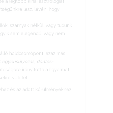
ze a legtöbb kínai asztrológiát
tségünkre lesz, lévén, hogy
lők, szárnyak nélkül, vagy tudunk
l egyik sem elegendő, vagy nem
zálló holdcsomópont, azaz más
:
egyensúlyozás, döntés-
entőségére irányította a figyelmet.
ket veti fel.
elyhez és az adott körülményekhez