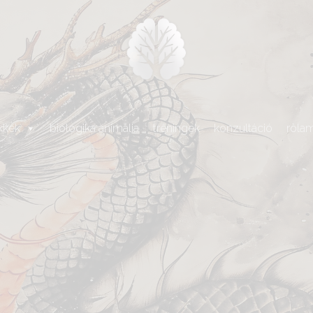
kkek
biologika animália
tréningek
konzultáció
róla