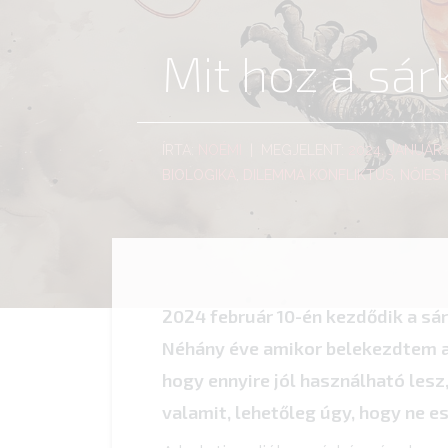
Mit hoz a sár
ÍRTA:
NOÉMI
| MEGJELENT:
2024. JANUÁR 
BIOLOGIKA
,
DILEMMA KONFLIKTUS
,
NŐIES
2024 február 10-én kezdődik a sár
Néhány éve amikor belekezdtem a 
hogy ennyire jól használható lesz
valamit, lehetőleg úgy, hogy ne es