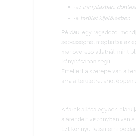
-az
irányításban, dönté
-a
terület kijelölésben.
Például egy ragadozó, mondj
sebességnél megtartsa az eg
manőverező állatnál, mint pl
irányításában segít.
Emellett a szerepe van a ter
arra a területre, ahol éppen 
A farok állása egyben elárulj
alárendelt viszonyban van a
Ezt könnyű felismerni példá