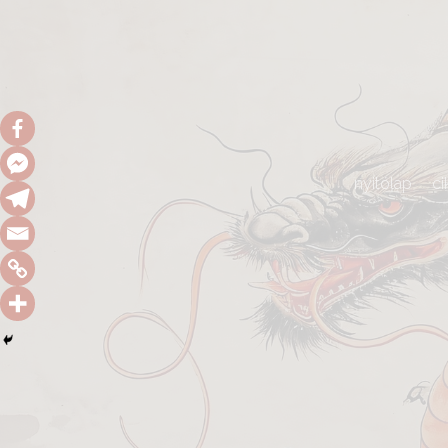
nyitólap
ci