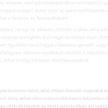
ső alkalom, mert pár hónappal-fél évvel ezelőtt is u
agyjuk a céget, akkor ezzel az újabb konfliktussal v
ztalt a főnökre, és felmondhatunk.
dául, ha egy nő lakásába költözik a párja, aki a cuk
 azonnal nyeregben érzi magát és elkezd olyan dönt
en figyelmen kívül hagyja a kedvese igényeit, vagy 
az a hölgynek dilemma konfliktust okozhat a helyzette
, akkor a hölgy könnyen elsárkányosodhat.
lyan területen belül, ahol otthon érezzük magunkat 
tust okoz, akkor nőies módon/alárendelt helyzetben 
ogy mitévők legyünk az adott szituációban, ott hagyj