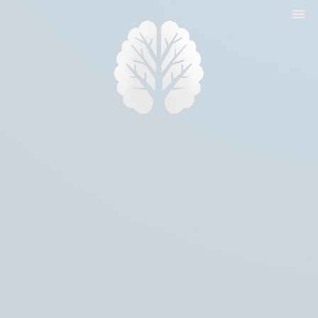
nyitólap
cikkek
biologika animália
tréningek
konzultáció
rólam
kapcsolat