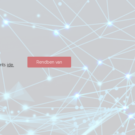
Rendben van
ints
ide.