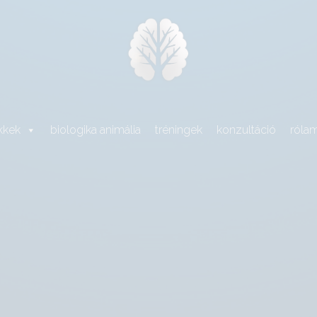
kkek
biologika animália
tréningek
konzultáció
róla