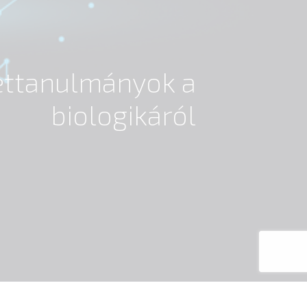
settanulmányok a
biologikáról