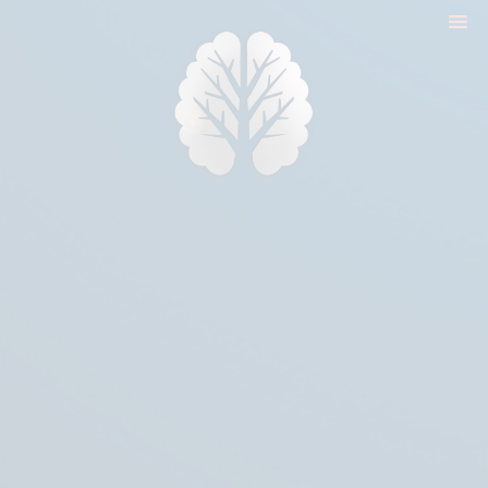
nyitólap
cikkek
biologika animália
tréningek
konzultáció
rólam
kapcsolat