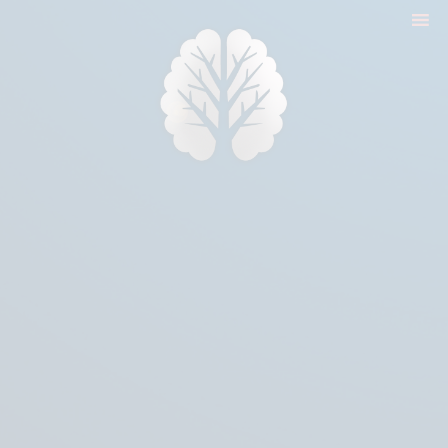
nyitólap
cikkek
biologika animália
tréningek
konzultáció
rólam
kapcsolat