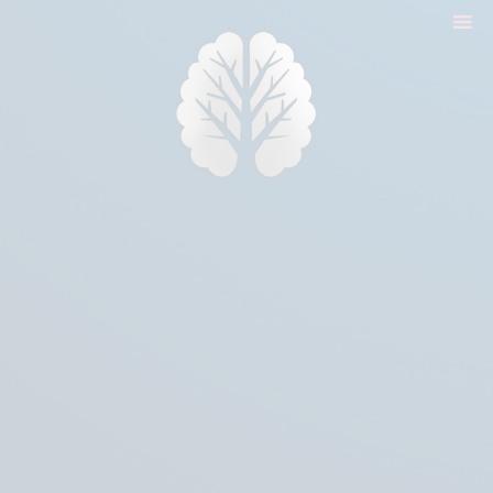
nyitólap
cikkek
biologika animália
tréningek
konzultáció
rólam
kapcsolat