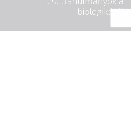
esettanulmányok a
biologikáról
Stroke? Agyvérzés? Vagy bénulás?