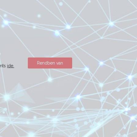
Rendben van
ints
ide.