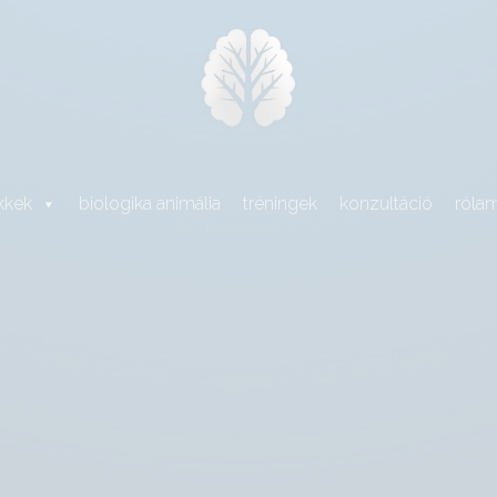
kkek
biologika animália
tréningek
konzultáció
róla