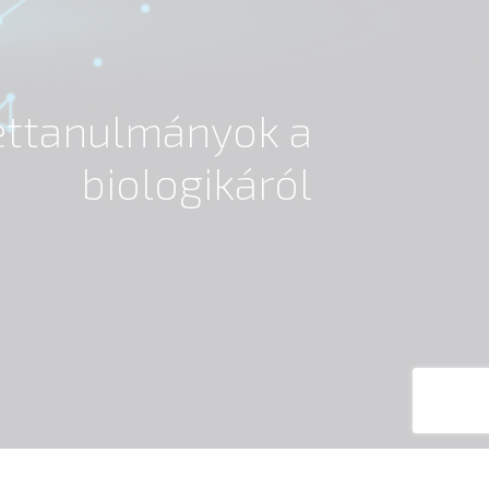
settanulmányok a
biologikáról