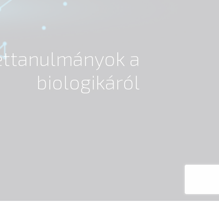
settanulmányok a
biologikáról