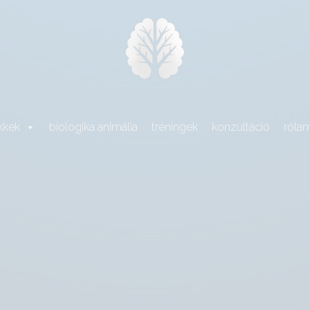
kkek
biologika animália
tréningek
konzultáció
róla