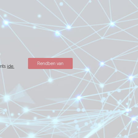
Rendben van
ints
ide.