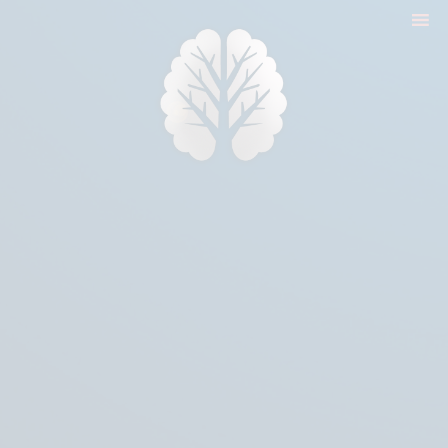
nyitólap
cikkek
biologika animália
tréningek
konzultáció
rólam
kapcsolat