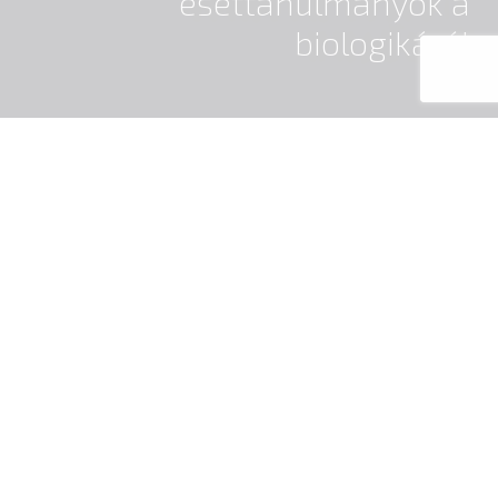
esettanulmányok a
biologikáról
A járványos gyermekbénulás biologikus
megértése