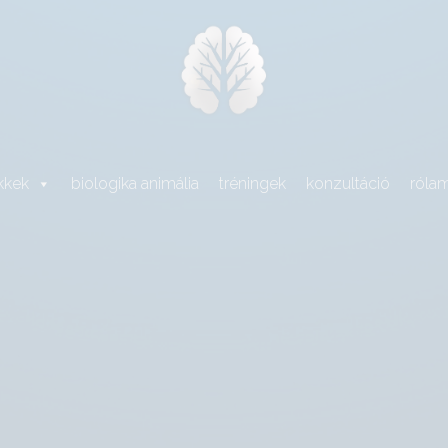
kkek
biologika animália
tréningek
konzultáció
róla