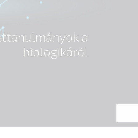
settanulmányok a
biologikáról