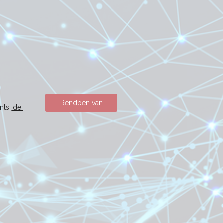
Rendben van
ints
ide.