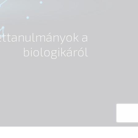
settanulmányok a
biologikáról