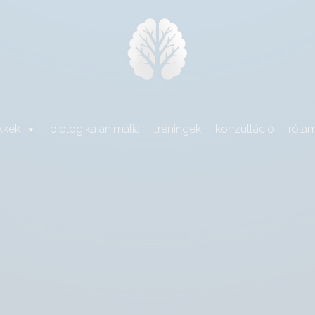
kkek
biologika animália
tréningek
konzultáció
róla