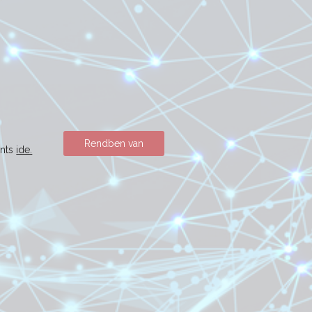
Rendben van
ints
ide.