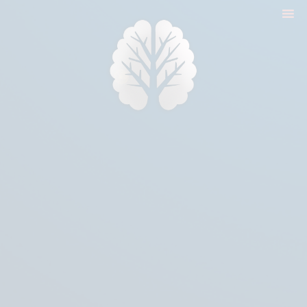
nyitólap
cikkek
biologika animália
tréningek
konzultáció
rólam
kapcsolat