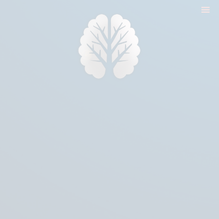
nyitólap
cikkek
biologika animália
tréningek
konzultáció
rólam
kapcsolat