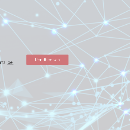
Rendben van
ints
ide.