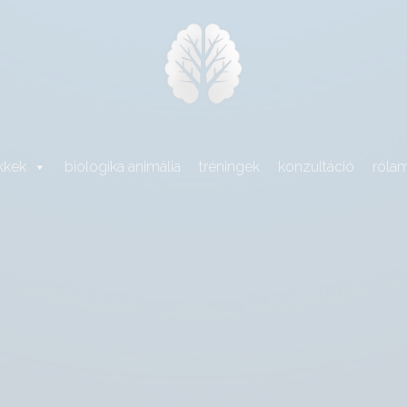
kkek
biologika animália
tréningek
konzultáció
róla