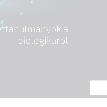
settanulmányok a
biologikáról