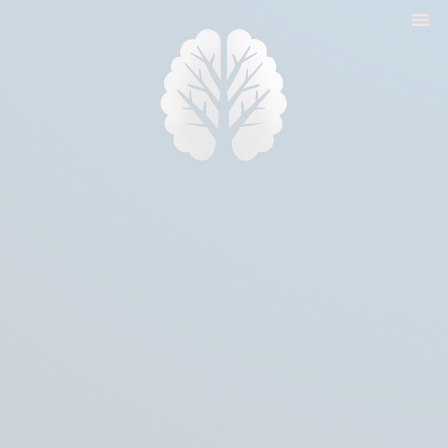
nyitólap
cikkek
biologika animália
tréningek
konzultáció
rólam
kapcsolat