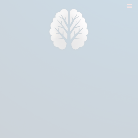
nyitólap
cikkek
biologika animália
tréningek
konzultáció
rólam
kapcsolat