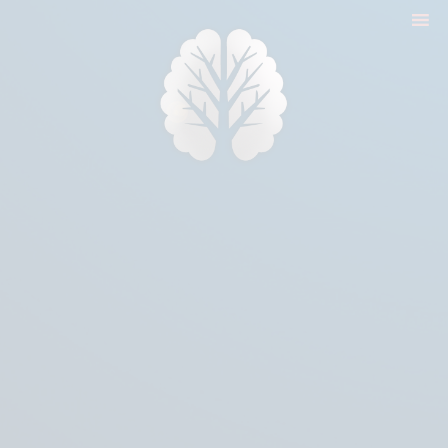
nyitólap
cikkek
biologika animália
tréningek
konzultáció
rólam
kapcsolat