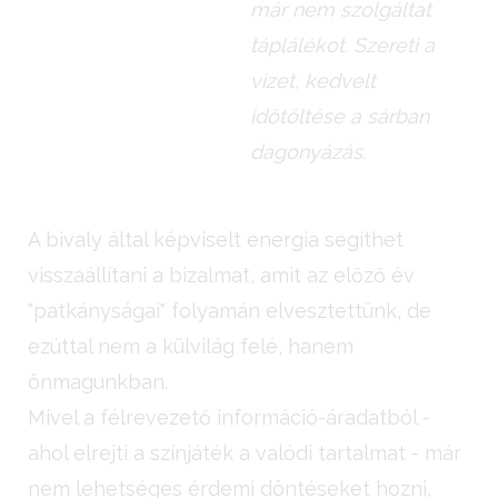
már nem szolgáltat
táplálékot. Szereti a
vizet, kedvelt
időtöltése a sárban
dagonyázás.
A bivaly által képviselt energia segíthet
visszaállítani a bizalmat, amit az előző év
"patkányságai" folyamán elvesztettünk, de
ezúttal nem a külvilág felé, hanem
önmagunkban.
Mivel a félrevezető információ-áradatból -
ahol elrejti a színjáték a valódi tartalmat - már
nem lehetséges érdemi döntéseket hozni,