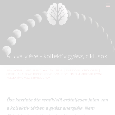
nyitólap
cikkek
biologika animália
tréningek
konzultáció
A Bivaly éve - kollektív gyász, ciklusok
rólam
kapcsolat
ÍRTA:
NOÉMI
| MEGJELENT:
2021. JANUÁR 16.
| KATEGÓRIA:
KÉPOLVASÁS
|
CÍMKÉK:
ANALÓGIÁS GONDOLKODÁS
,
BIVALY ÉVE
,
ÉRZELMI ADÓSSÁG
,
GYÁSZ
,
KOLLEKTÍV GYÁSZ
,
SZIMBÓLUMOK
Ősz kezdete óta rendkívül erőteljesen jelen van
a kollektív térben a gyász energiája. Nem