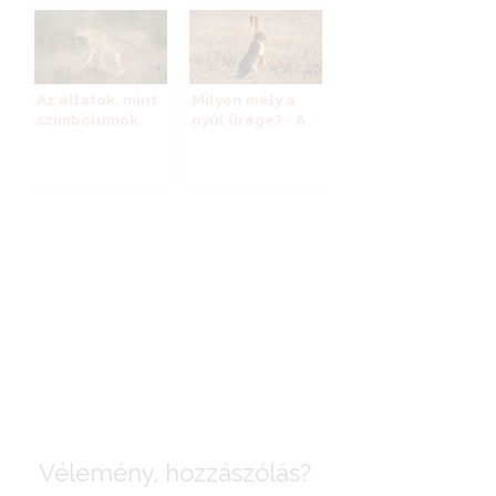
pestis
Az állatok, mint
Milyen mély a
szimbólumok
nyúl ürege? - A
nyúl
energetikai-
biologikus
elemzése
Vélemény, hozzászólás?