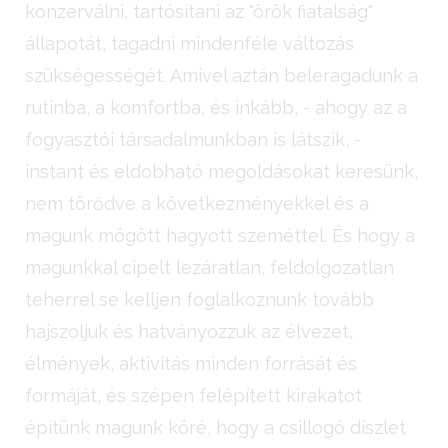
konzerválni, tartósítani az "örök fiatalság"
állapotát, tagadni mindenféle változás
szükségességét. Amivel aztán beleragadunk a
rutinba, a komfortba, és inkább, - ahogy az a
fogyasztói társadalmunkban is látszik, -
instant és eldobható megoldásokat keresünk,
nem törődve a következményekkel és a
magunk mögött hagyott szeméttel. És hogy a
magunkkal cipelt lezáratlan, feldolgozatlan
teherrel se kelljen foglalkoznunk tovább
hajszoljuk és hatványozzuk az élvezet,
élmények, aktivitás minden forrását és
formáját, és szépen felépített kirakatot
építünk magunk köré, hogy a csillogó díszlet