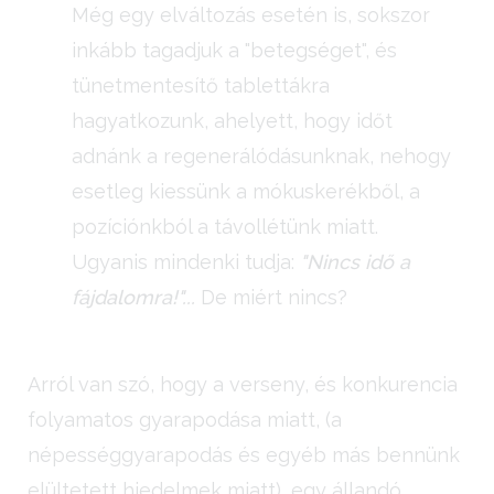
Még egy elváltozás esetén is, sokszor
inkább tagadjuk a "betegséget", és
tünetmentesítő tablettákra
hagyatkozunk, ahelyett, hogy időt
adnánk a regenerálódásunknak, nehogy
esetleg kiessünk a mókuskerékből, a
pozíciónkból a távollétünk miatt.
Ugyanis mindenki tudja:
"Nincs idő a
fájdalomra!"...
De miért nincs?
Arról van szó, hogy a verseny, és konkurencia
folyamatos gyarapodása miatt, (a
népességgyarapodás és egyéb más bennünk
elültetett hiedelmek miatt), egy állandó