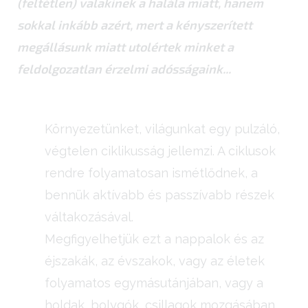
(feltétlen) valakinek a halála miatt, hanem
sokkal inkább azért, mert a kényszerített
megállásunk miatt utolértek minket a
feldolgozatlan érzelmi adósságaink...
Környezetünket, világunkat egy pulzáló,
végtelen ciklikusság jellemzi. A ciklusok
rendre folyamatosan ismétlődnek, a
bennük aktívabb és passzívabb részek
váltakozásával.
Megfigyelhetjük ezt a nappalok és az
éjszakák, az évszakok, vagy az életek
folyamatos egymásutánjában, vagy a
holdak, bolygók, csillagok mozgásában