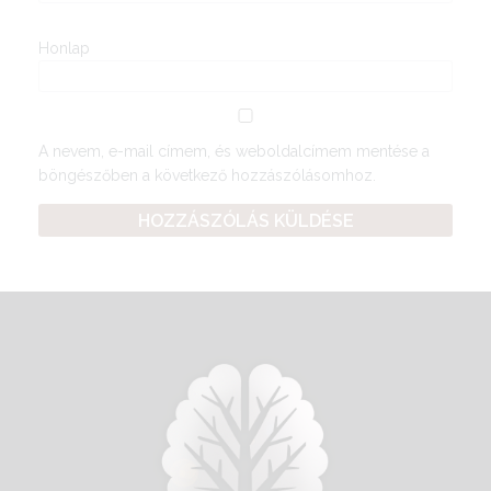
Honlap
A nevem, e-mail címem, és weboldalcímem mentése a
böngészőben a következő hozzászólásomhoz.
A
l
t
e
r
n
a
t
i