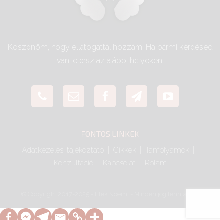
v
e
:
Köszönöm, hogy ellátogattál hozzám! Ha bármi kérdésed
van, elérsz az alábbi helyeken:
FONTOS LINKEK
Adatkezelési tájékoztató
Cikkek
Tanfolyamok
Konzultáció
Kapcsolat
Rólam
© Copyright 2017-2025 - Elek Noémi - Minden jog fenntartva.