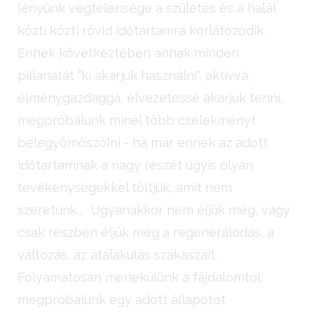
lényünk végtelensége a születés és a halál
közti közti rövid időtartamra korlátozódik.
Ennek következtében annak minden
pillanatát "ki akarjuk használni", aktívvá,
élménygazdaggá, élvezetessé akarjuk tenni,
megpróbálunk minél több cselekményt
belegyömöszölni - ha már ennek az adott
időtartamnak a nagy részét úgyis olyan
tevékenységekkel töltjük, amit nem
szeretünk... Ugyanakkor nem éljük meg, vagy
csak részben éljük meg a regenerálódás, a
változás, az átalakulás szakaszait.
Folyamatosan menekülünk a fájdalomtól,
megpróbálunk egy adott állapotot