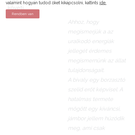
valamint hogyan tudod őket kikapcsolni, kattints
ide.
követi.
Rendben van
Ahhoz, hogy
megismerjük a az
uralkodó energiák
jellegét érdemes
megismernünk az állat
tulajdonságait.
A bivaly egy borzasztó
szelíd erőt képvisel. A
hatalmas termete
mögött egy kíváncsi,
jámbor jellem húzódik
meg, ami csak