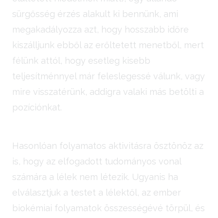
sürgősség érzés alakult ki bennünk, ami
megakadályozza azt, hogy hosszabb időre
kiszálljunk ebből az erőltetett menetből, mert
félünk attól, hogy esetleg kisebb
teljesítménnyel már feleslegessé válunk, vagy
mire visszatérünk, addigra valaki más betölti a
pozíciónkat.
Hasonlóan folyamatos aktivitásra ösztönöz az
is, hogy az elfogadott tudományos vonal
számára a lélek nem létezik. Ugyanis ha
elválasztjuk a testet a lélektől, az ember
biokémiai folyamatok összességévé törpül, és