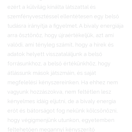
ezért a külvilág kínálta látszattal és
szemfényvesztéssel ellentétesen egy belső
tudásra irányítja a figyelmet. A bivaly energiája
arra ösztönöz, hogy újraértékeljük, azt ami
valódi, ami tényleg számít, hogy a hírek és
adatok helyett visszataláljunk a belső
forrásunkhoz, a belső értékünkhöz, hogy
átlássunk mások játszmáin, és saját
megfelelési kényszereinken. Ha ehhez nem
vagyunk hozzászokva, nem feltétlen lesz
kényelmes idáig eljutni, de a bivaly energia
erőt és bátorságot fog nekünk kölcsönözni,
hogy végigmenjünk utunkon, egyetemben
feltehetően megannyi kényszerítő