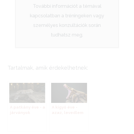
További információt a témával
kapcsolatban a tréningeken vagy
személyes konzultációk során
tudhatsz meg.
Tartalmak, amik érdekelhetnek:
A kígyó éve -
A patkány éve - a
azaz, levedlem
járványok
régi bőrömet
hátterében álló
kollektív
változások, a