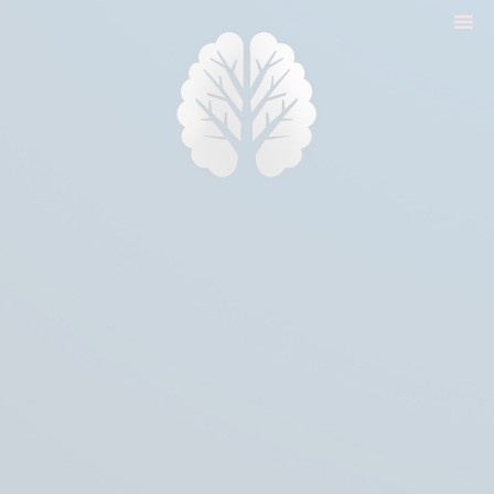
nyitólap
cikkek
biologika animália
tréningek
konzultáció
rólam
kapcsolat