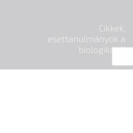
Cikkek,
esettanulmányok a
biologikáról