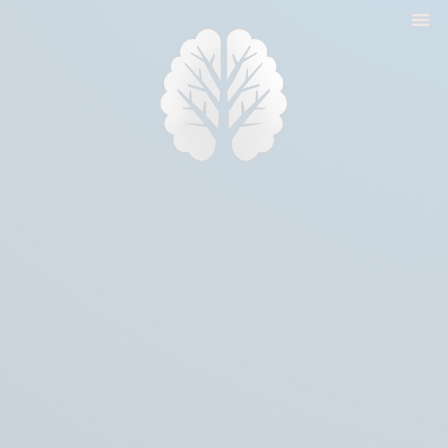
nyitólap
cikkek
biologika animália
tréningek
konzultáció
rólam
kapcsolat