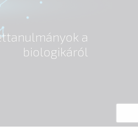
settanulmányok a
biologikáról