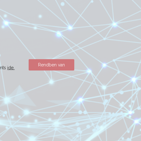
Rendben van
ints
ide.