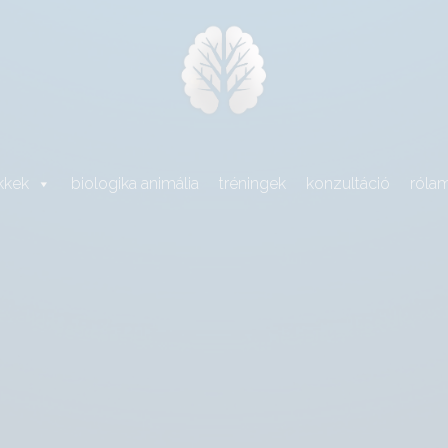
kkek
biologika animália
tréningek
konzultáció
róla