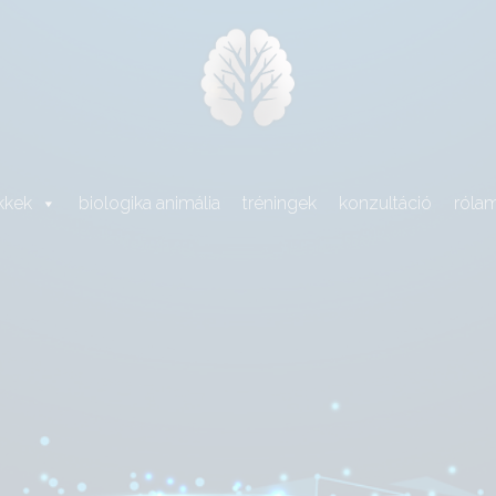
kkek
biologika animália
tréningek
konzultáció
róla