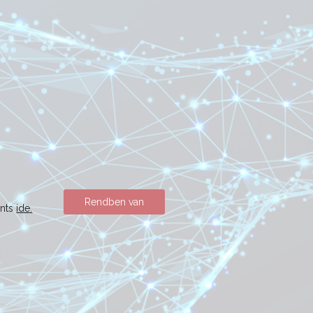
Rendben van
ints
ide.