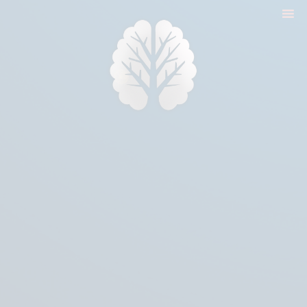
nyitólap
cikkek
biologika animália
tréningek
konzultáció
rólam
kapcsolat