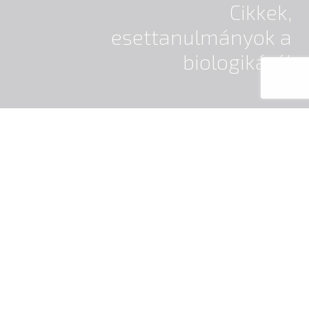
Cikkek,
esettanulmányok a
biologikáról
Mi köze van a felfázásnak a