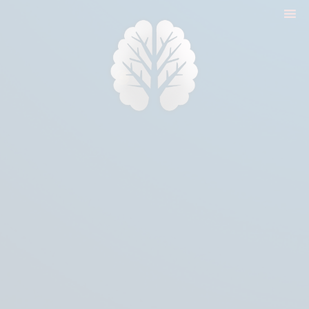
nyitólap
cikkek
biologika animália
tréningek
konzultáció
rólam
kapcsolat