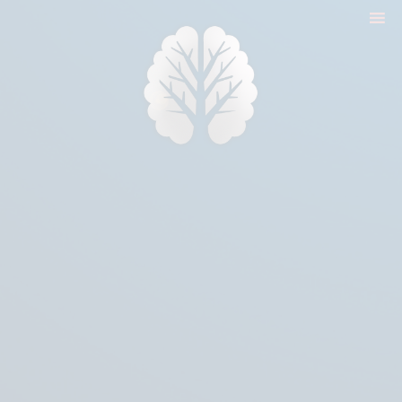
nyitólap
cikkek
biologika animália
tréningek
konzultáció
rólam
kapcsolat