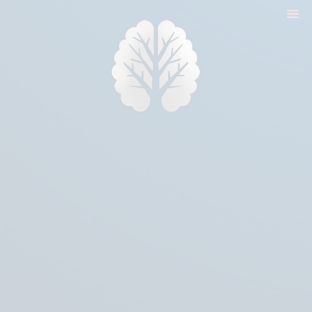
nyitólap
cikkek
biologika animália
tréningek
konzultáció
rólam
kapcsolat