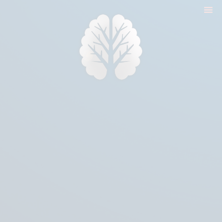
nyitólap
cikkek
biologika animália
tréningek
konzultáció
rólam
kapcsolat