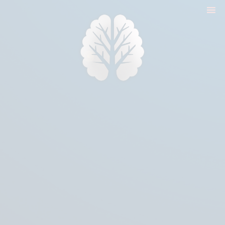
nyitólap
cikkek
biologika animália
tréningek
konzultáció
rólam
kapcsolat