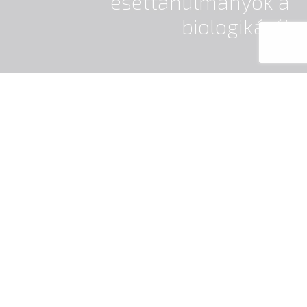
esettanulmányok a
biologikáról
Stroke? Agyvérzés? Vagy bénulás?