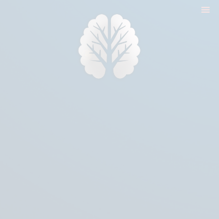
nyitólap
cikkek
biologika animália
tréningek
konzultáció
rólam
kapcsolat