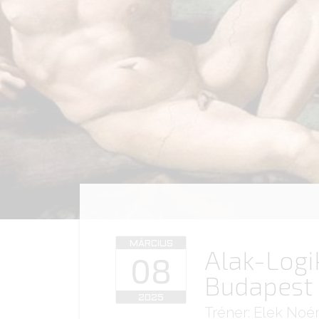
MÁRCIUS
Alak-Logik
08
Budapest
2025
Tréner: Elek Noé