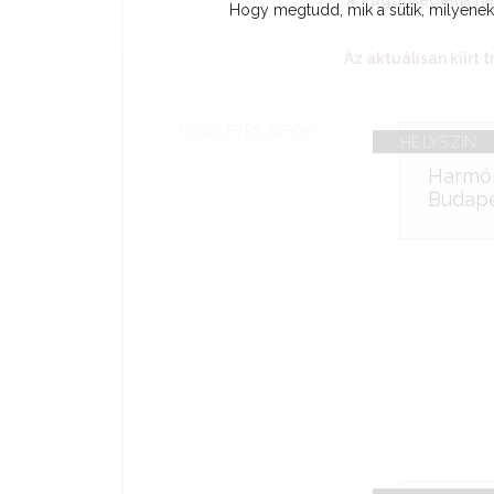
★ Függőségeink há
Hogy megtudd, mik a sütik, milyeneke
Az aktuálisan kiírt 
RÉSZLETES INFÓK
HELYSZÍN
Harmón
Budape