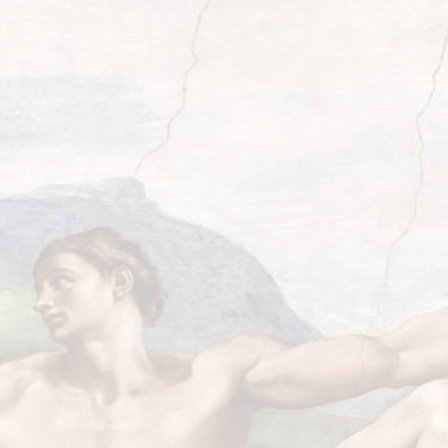
nyitólap
ci