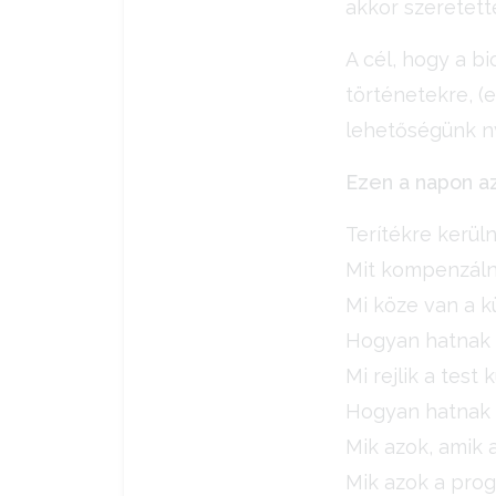
akkor szeretette
A cél, hogy a b
történetekre, (
lehetőségünk nyí
Ezen a napon az
Terítékre kerül
Mit kompenzáln
Mi köze van a 
Hogyan hatnak a
Mi rejlik a tes
Hogyan hatnak 
Mik azok, amik 
Mik azok a prog