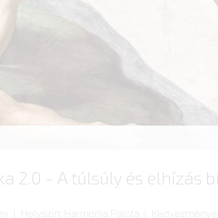
a 2.0 - A túlsúly és elhízás b
mi | Helyszín: Harmónia Palota | Kedvezménye