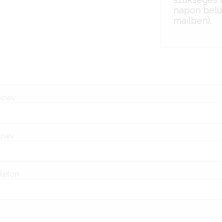
napon belül
mailben).
knév
tnév
lefon