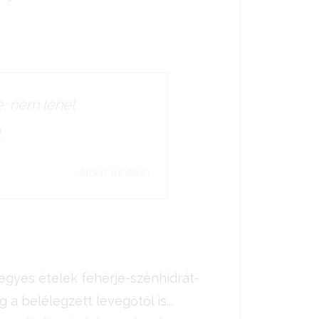
; nem lehet
.
Albert Einstein
egyes ételek fehérje-szénhidrát-
a belélegzett levegőtől is...