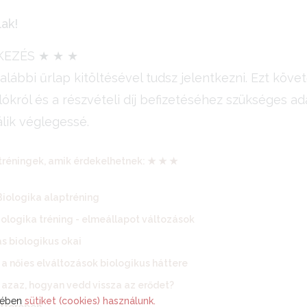
lak!
KEZÉS ★ ★ ★
alábbi űrlap kitöltésével tudsz jelentkezni. Ezt köve
ókról és a részvételi díj befizetéséhez szükséges adat
álik véglegessé.
réningek, amik érdekelhetnek: ★ ★ ★
Biologika alaptréning
ologika tréning - elmeállapot változások
ás biologikus okai
 a nőies elváltozások biologikus háttere
 azaz, hogyan vedd vissza az erődet?
ekében
sütiket (cookies) használunk.