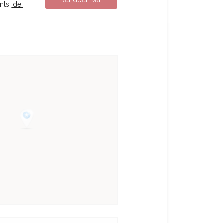
Rendben van
ints
ide.