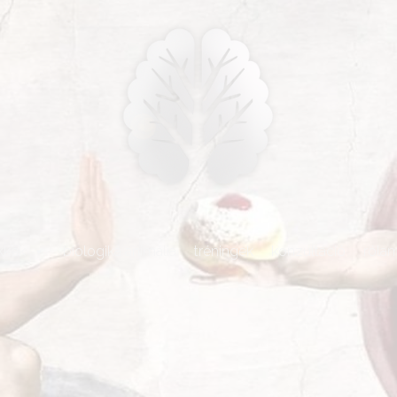
kkek
biologika animália
tréningek
konzultáció
róla