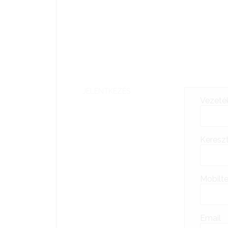
JELENTKEZÉS
Vezeté
Keresz
Mobilte
Email