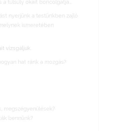
a túlsúly okait boncolgatja...
ást nyerjünk a testünkben zajló
, melynek ismeretében
t vizsgáljuk.
 hogyan hat ránk a mozgás?
ek, megszégyenülések?
ották bennünk?