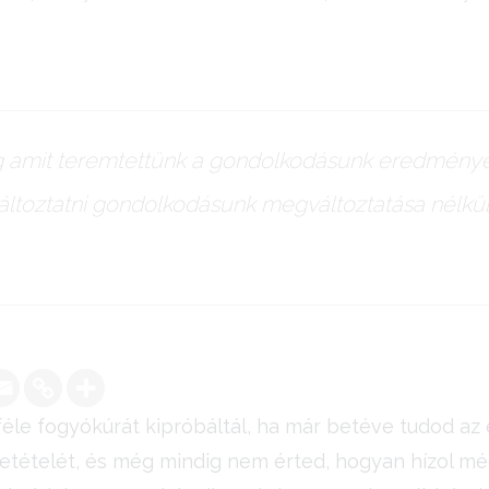
ág amit teremtettünk a gondolkodásunk eredménye
ltoztatni gondolkodásunk megváltoztatása nélkül
le fogyókúrát kipróbáltál, ha már betéve tudod az 
zetételét, és még mindig nem érted, hogyan hízol még 