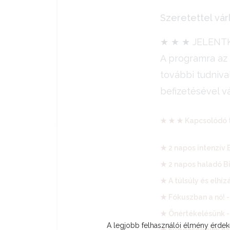
Szeretettel vár
★ ★ ★ JELENT
A programra az 
további tudnival
befizetésével v
★ ★ ★ Kapcsolódó t
★ 2 napos intenzív 
★ 2 napos haladó Bi
★ A túlsúly és elhíz
★ Fókuszban a nő! -
★ Önértékelésünk -
A legjobb felhasználói élmény érd