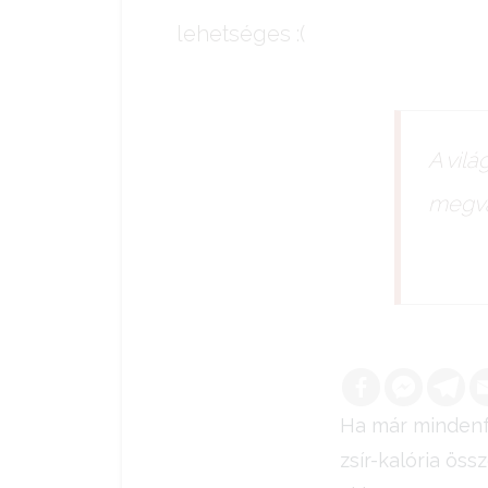
lehetséges :(
A vil
megvá
Ha már mindenfé
zsír-kalória öss