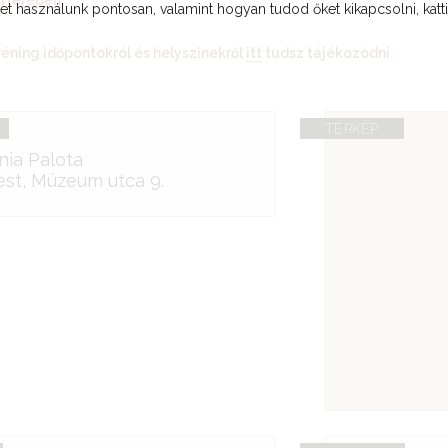
tterében
t használunk pontosan, valamint hogyan tudod őket kikapcsolni, katt
tréning időpontokról és helyszínekről
itt
tudsz tájékozódni.
TÉRKÉP
ia Palota
st, Múzeum utca 9.