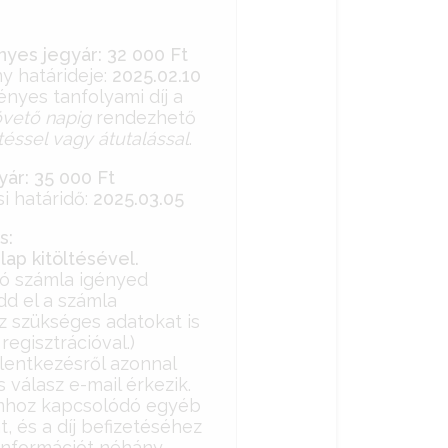
es jegyár: 32 000 Ft
 határideje:
2025.02.10
nyes tanfolyami díj a
övető napig
rendezhető
etéssel vagy átutalással
.
ár: 35 000 Ft
i határidő:
2025.03.05
s:
rlap kitöltésével.
ló számla igényed
dd el a számla
oz szükséges adatokat is
 regisztrációval.)
elentkezésről azonnal
 válasz e-mail érkezik.
mhoz kapcsolódó egyéb
t, és a díj befizetéséhez
információt néhány