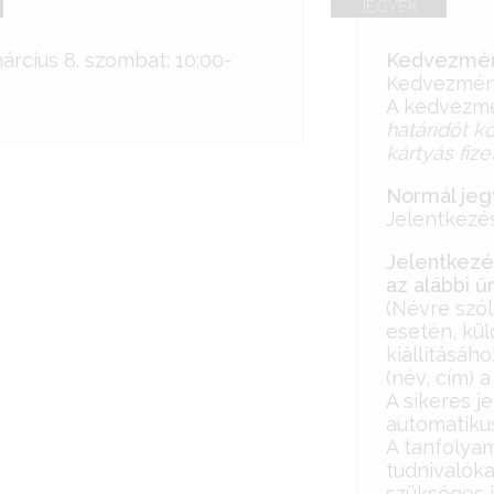
JEGYEK
árcius 8. szombat: 10:00-
Kedvezmény
Kedvezmény
A kedvezmé
határidőt k
kártyás fiz
Normál jegy
Jelentkezés
Jelentkezé
az alábbi ű
(Névre szó
esetén, kül
kiállításáh
(név, cím) a
A sikeres j
automatikus
A tanfolya
tudnivalóka
szükséges 