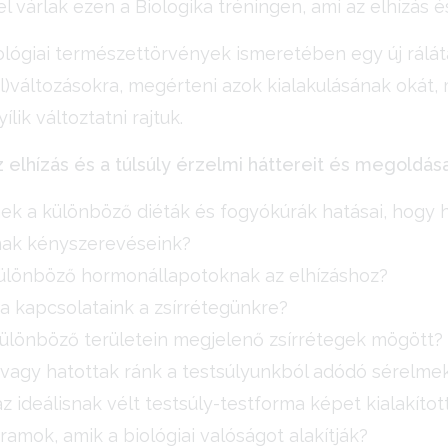
l várlak ezen a Biologika tréningen, ami az elhízás és 
iológiai természettörvények ismeretében egy új rálát
el)változásokra, megérteni azok kialakulásának okát
lik változtatni rajtuk.
 elhízás és a túlsúly érzelmi háttereit és megoldásai
nek a különböző diéták és fogyókúrák hatásai, hogy
ak kényszerevéseink?
különböző hormonállapotoknak az elhízáshoz?
 kapcsolataink a zsírrétegünkre?
t különböző területein megjelenő zsírrétegek mögött?
vagy hatottak ránk a testsúlyunkból adódó sérelm
az ideálisnak vélt testsúly-testforma képet kialakít
ramok, amik a biológiai valóságot alakítják?