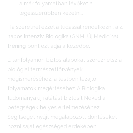
a már folyamatban lévőket a
legésszerűbben kezelni...
Ha szeretnél ezzel a tudással rendelkezni, a
4
napos intenzív Biologika
(GNM, Új Medicína)
tréning
pont ezt adja a kezedbe.
E tanfolyamon biztos alapokat szerezhetsz a
biológiai természettörvények
megismeréséhez, a testben lezajló
folyamatok megértéséhez. A Biologika
tudománya új rálátást biztosít Neked a
betegségek helyes értelmezéséhez.
Segítséget nyújt megalapozott döntéseket
hozni saját egészséged érdekében.