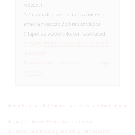
résszel.)
A 2 napos képzések tudnivalóit és az
ezekhez kapcsolódó regisztrációs
űrlapot az alábbi linkeken találhatod:
2 napos intenzív Biologika - I. hétvége
(alapozó)
2 napos intenzív Biologika - II. hétvége
(haladó)
★ ★ ★
Kapcsolódó tréningek, amik érdekelhetnek:
★ ★ ★
★ 2 napos intenzív Biologika alaptréning
★ 2 napos haladó Biologika tréning - elmeállapot