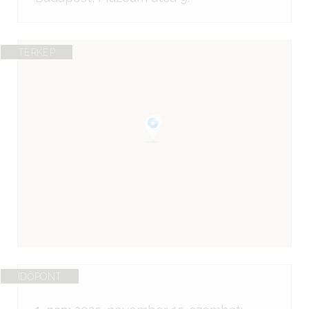
TÉRKÉP
IDŐPONT