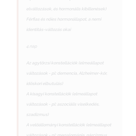
elváltozások, és hormonális kibillenések)
Férfias és nőies hormonállapot, a nemi
identitás-változás okai
4.nap
Az agytörzsi konstellációk (elmeállapot
változások - pl: demencia, Alzheimer-kór,
időskori elbutulás)
A kisagyi konstellációk (elmeállapot
változások - pl: aszociális viselkedés,
szadizmus)
A velőállományi konstellációk (elmeállapot
változások - pl: megalománia, nárcizmus,