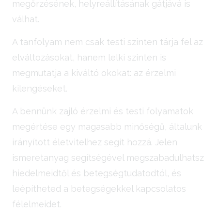
megőrzésének, helyreállításának gátjává is
válhat.
A tanfolyam nem csak testi szinten tárja fel az
elváltozásokat, hanem lelki szinten is
megmutatja a kiváltó okokat: az érzelmi
kilengéseket.
A bennünk zajló érzelmi és testi folyamatok
megértése egy magasabb minőségű, általunk
irányított életvitelhez segít hozzá. Jelen
ismeretanyag segítségével megszabadulhatsz
hiedelmeidtől és betegségtudatodtól, és
leépítheted a betegségekkel kapcsolatos
félelmeidet.