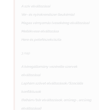
A szív elváltozásai
Vér- és nyirokrendszer (leukémia)
Magas vérnyomás (vesekéreg elváltozása)
Mellékvese elváltozása
Here és petefészekciszta
3.nap
A kéregállomány vezérelte szervek
elváltozásai
Laphám szövet elváltozások/Szociális
konfliktusok
(felhám/bőr elváltozások, orrüreg-, arcüreg
elváltozásai)