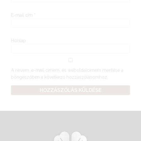
E-mail cím
*
Honlap
A nevem, e-mail címem, és weboldalcímem mentése a
böngészőben a következő hozzászólásomhoz.
A
l
t
e
r