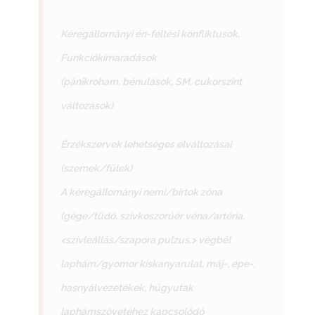
Kéregállományi én-féltési konfliktusok,
Funkciókimaradások
(pánikroham, bénulások, SM, cukorszint
változások)
Érzékszervek lehetséges elváltozásai
(szemek/fülek)
A kéregállományi nemi/birtok zóna
(gége/tüdő, szívkoszorúér véna/artéria,
<szívleállás/szapora pulzus,> végbél
laphám/gyomor kiskanyarulat, máj-, epe-,
hasnyálvezetékek, húgyutak
laphámszövetéhez kapcsolódó