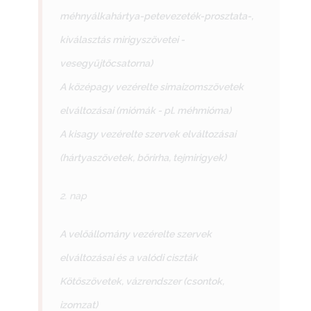
méhnyálkahártya-petevezeték-prosztata-,
kiválasztás mirigyszövetei -
vesegyűjtőcsatorna)
A középagy vezérelte simaizomszövetek
elváltozásai (miómák - pl. méhmióma)
A kisagy vezérelte szervek elváltozásai
(hártyaszövetek, bőrirha, tejmirigyek)
2. nap
A velőállomány vezérelte szervek
elváltozásai és a valódi ciszták
Kötőszövetek, vázrendszer (csontok,
izomzat)