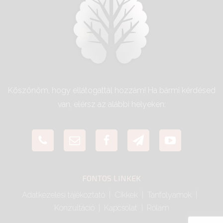
n
a
t
i
v
e
:
Köszönöm, hogy ellátogattál hozzám! Ha bármi kérdésed
van, elérsz az alábbi helyeken:
FONTOS LINKEK
Adatkezelési tájékoztató
Cikkek
Tanfolyamok
Konzultáció
Kapcsolat
Rólam