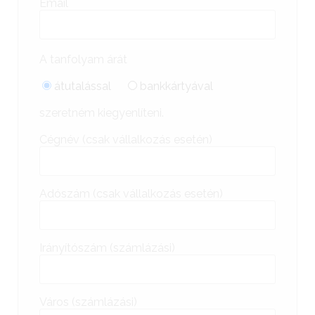
Email
A tanfolyam árát
átutalással
bankkártyával
szeretném kiegyenlíteni.
Cégnév (csak vállalkozás esetén)
Adószám (csak vállalkozás esetén)
Irányítószám (számlázási)
Város (számlázási)