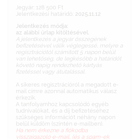
Jegyár: 128 500 Ft
Jelentkezési határidő:
2025.11.12
Jelentkezés módja:
az alábbi űrlap kitöltésével.
A jelentkezés a jegyár összegének
befizetésével válik véglegessé, melyre a
regisztrációtól számított 5 napon belül
van lehetőség, de legkésőbb a határidőt
követő napig rendezhető kártyás
fizetéssel vagy átutalással.
A sikeres regisztrációról a megadott e-
mail címre azonnal automatikus válasz
érkezik.
A tanfolyamhoz kapcsolódó egyéb
tudnivalókat, és a díj befizetéséhez
szükséges információt néhány napon
belül küldöm (szintén e-mailben).
Ha nem érkezne a fiókodba
visszaigazoló e-mail, (és a spam-ek