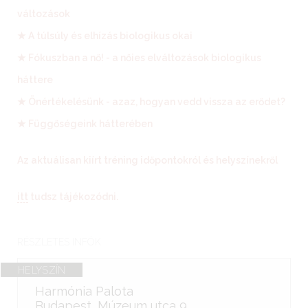
változások
★ A túlsúly és elhízás biologikus okai
★ Fókuszban a nő! - a nőies elváltozások biologikus
háttere
★ Önértékelésünk - azaz, hogyan vedd vissza az erődet?
★ Függőségeink hátterében
Az aktuálisan kiírt tréning időpontokról és helyszínekről
itt
tudsz tájékozódni.
RÉSZLETES INFÓK
HELYSZÍN
Harmónia Palota
Budapest, Múzeum utca 9.