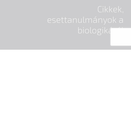
Cikkek,
esettanulmányok a
biologikáról