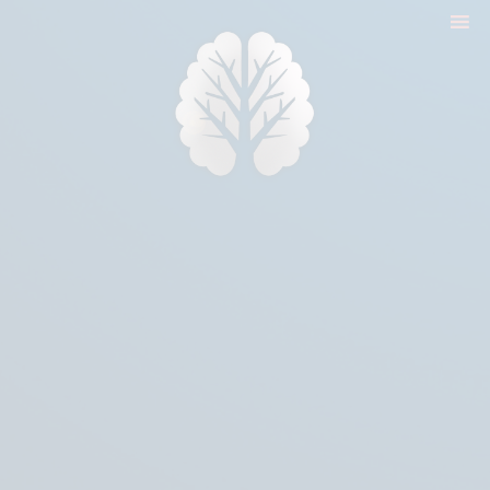
nyitólap
cikkek
biologika animália
tréningek
konzultáció
rólam
kapcsolat