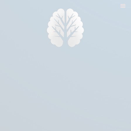
nyitólap
cikkek
biologika animália
tréningek
konzultáció
rólam
kapcsolat