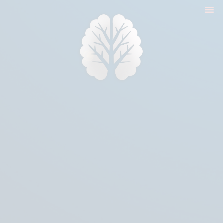
nyitólap
cikkek
biologika animália
tréningek
konzultáció
rólam
kapcsolat