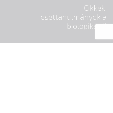
Cikkek,
esettanulmányok a
biologikáról