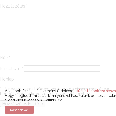
Hozzászólás
*
Név
*
E-mail cím
*
Honlap
A nevem, e-mail címem, és weboldalcímem mentése a
A legjobb felhasználói élmény érdekében
sütiket (cookies) haszn
böngészőben a következő hozzászólásomhoz.
Hogy megtudd, mik a sütik, milyeneket használunk pontosan, val
tudod őket kikapcsolni, kattints
ide.
Rendben van
Alternative: