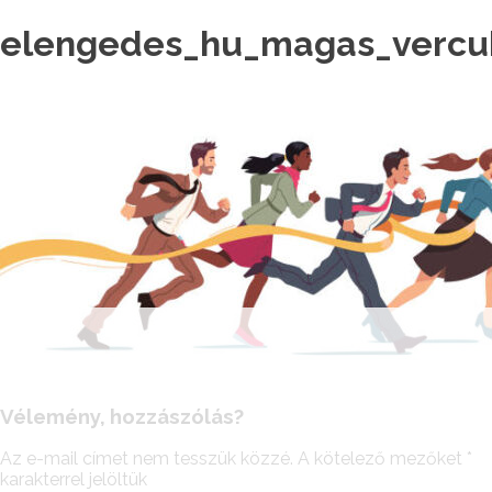
elengedes_hu_magas_vercu
Vélemény, hozzászólás?
Az e-mail címet nem tesszük közzé.
A kötelező mezőket
*
karakterrel jelöltük