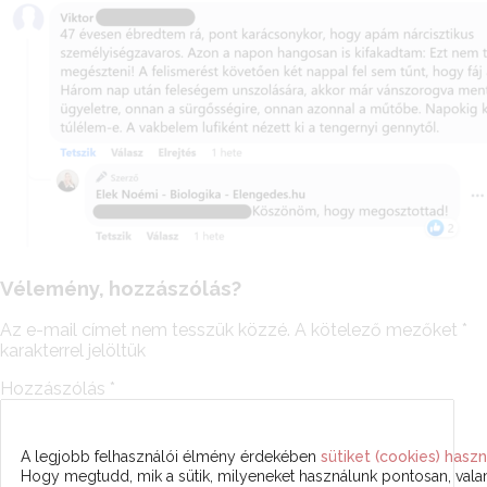
Vélemény, hozzászólás?
Az e-mail címet nem tesszük közzé.
A kötelező mezőket
*
karakterrel jelöltük
Hozzászólás
*
A legjobb felhasználói élmény érdekében
sütiket (cookies) haszn
Hogy megtudd, mik a sütik, milyeneket használunk pontosan, val