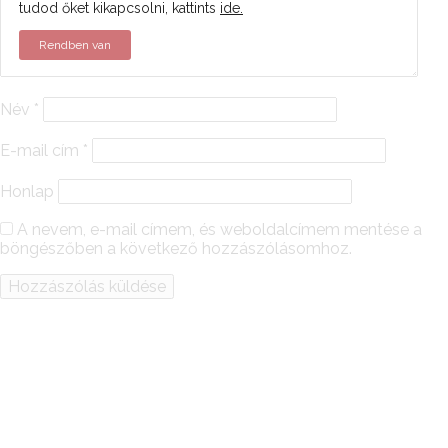
tudod őket kikapcsolni, kattints
ide.
Rendben van
Név
*
E-mail cím
*
Honlap
A nevem, e-mail címem, és weboldalcímem mentése a
böngészőben a következő hozzászólásomhoz.
Alternative: