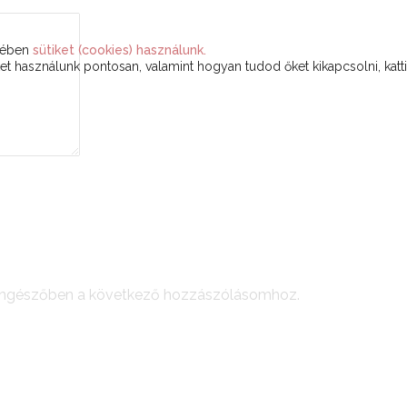
ekében
sütiket (cookies) használunk.
t használunk pontosan, valamint hogyan tudod őket kikapcsolni, katt
öngészőben a következő hozzászólásomhoz.