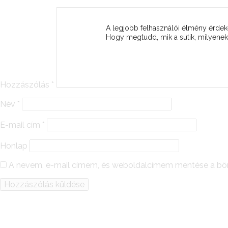
A legjobb felhasználói élmény érd
Hogy megtudd, mik a sütik, milyeneke
Hozzászólás
*
Név
*
E-mail cím
*
Honlap
A nevem, e-mail címem, és weboldalcímem mentése a b
Alternative: