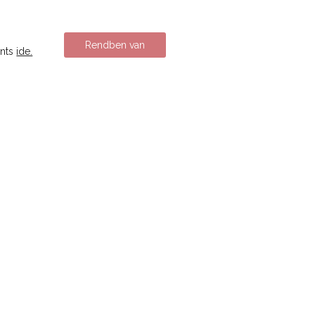
Rendben van
ints
ide.