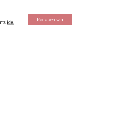
Rendben van
ints
ide.