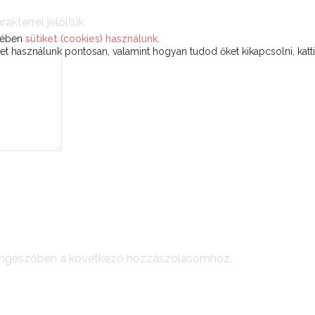
rakterrel jelöltük
ekében
sütiket (cookies) használunk.
t használunk pontosan, valamint hogyan tudod őket kikapcsolni, katt
öngészőben a következő hozzászólásomhoz.