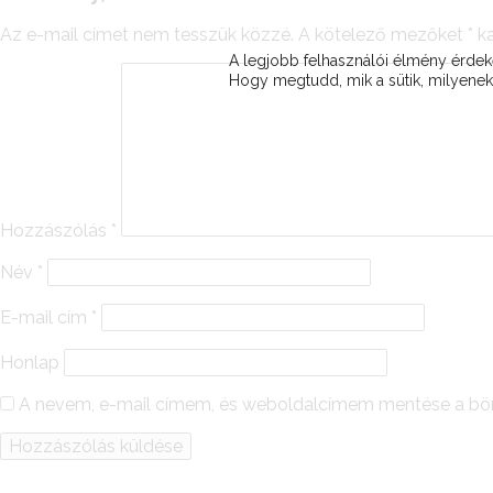
Az e-mail címet nem tesszük közzé.
A kötelező mezőket
*
ka
A legjobb felhasználói élmény érd
Hogy megtudd, mik a sütik, milyeneke
Hozzászólás
*
Név
*
E-mail cím
*
Honlap
A nevem, e-mail címem, és weboldalcímem mentése a b
Alternative: