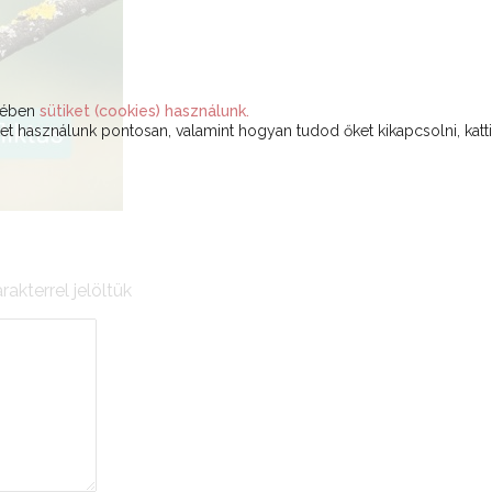
ekében
sütiket (cookies) használunk.
t használunk pontosan, valamint hogyan tudod őket kikapcsolni, katt
rakterrel jelöltük