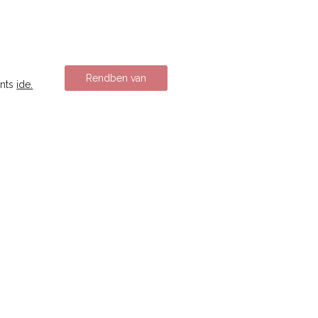
Rendben van
ints
ide.