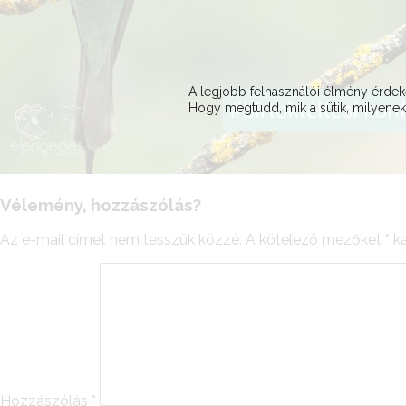
A legjobb felhasználói élmény érd
Hogy megtudd, mik a sütik, milyeneke
Vélemény, hozzászólás?
Az e-mail címet nem tesszük közzé.
A kötelező mezőket
*
ka
Hozzászólás
*