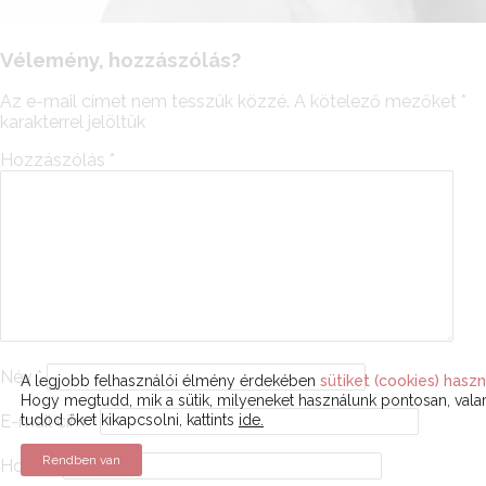
Vélemény, hozzászólás?
Az e-mail címet nem tesszük közzé.
A kötelező mezőket
*
karakterrel jelöltük
Hozzászólás
*
Név
*
A legjobb felhasználói élmény érdekében
sütiket (cookies) haszn
Hogy megtudd, mik a sütik, milyeneket használunk pontosan, val
tudod őket kikapcsolni, kattints
ide.
E-mail cím
*
Rendben van
Honlap