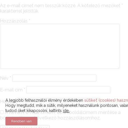
Az e-mail címet nem tesszük közzé.
A kötelező mezőket
*
karakterrel jelöltük
Hozzászólás
*
Név
*
E-mail cím
*
A legjobb felhasználói élmény érdekében
sütiket (cookies) haszn
Honlap
Hogy megtudd, mik a sütik, milyeneket használunk pontosan, val
tudod őket kikapcsolni, kattints
ide.
A nevem, e-mail címem, és weboldalcímem mentése a
böngészőben a következő hozzászólásomhoz.
Rendben van