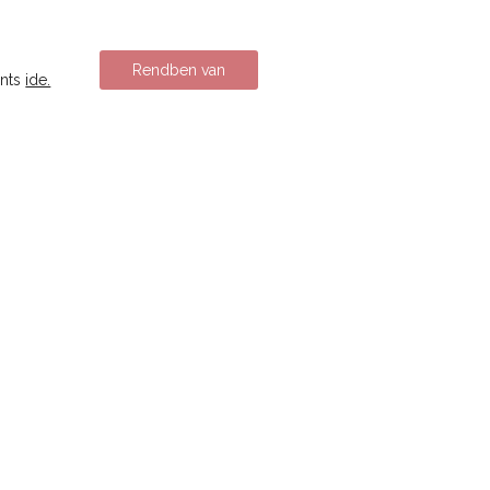
Rendben van
ints
ide.