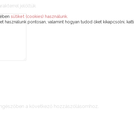
rakterrel jelöltük
ekében
sütiket (cookies) használunk.
t használunk pontosan, valamint hogyan tudod őket kikapcsolni, katt
öngészőben a következő hozzászólásomhoz.