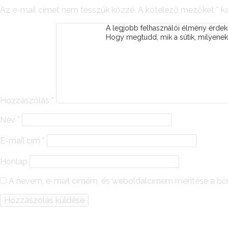
Az e-mail címet nem tesszük közzé.
A kötelező mezőket
*
ka
A legjobb felhasználói élmény érd
Hogy megtudd, mik a sütik, milyeneke
Hozzászólás
*
Név
*
E-mail cím
*
Honlap
A nevem, e-mail címem, és weboldalcímem mentése a b
Alternative: