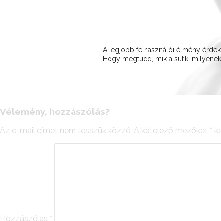
A legjobb felhasználói élmény érd
Hogy megtudd, mik a sütik, milyeneke
Vélemény, hozzászólás?
Az e-mail címet nem tesszük közzé.
A kötelező mezőket
*
ka
Hozzászólás
*