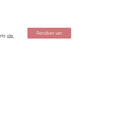
Rendben van
ints
ide.