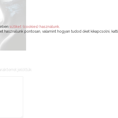
ekében
sütiket (cookies) használunk.
t használunk pontosan, valamint hogyan tudod őket kikapcsolni, katt
rakterrel jelöltük